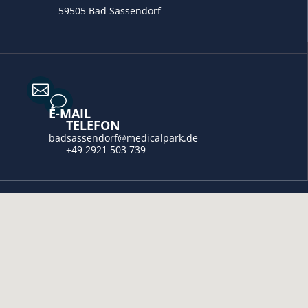
59505 Bad Sassendorf

v
E-MAIL
TELEFON
badsassendorf@medicalpark.de
+49 2921 503 739
}
SPRECHZEITEN
Montag - Freitag
08:00 - 16:30 Uhr