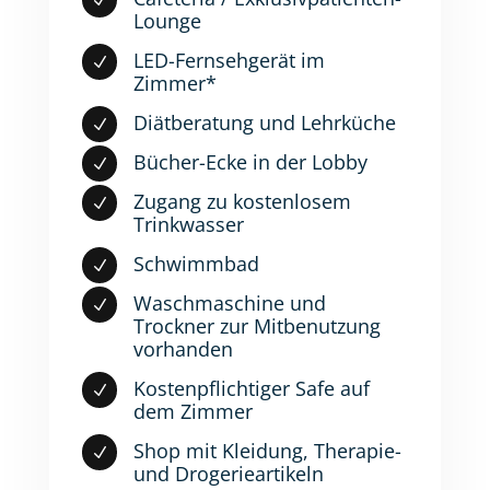
N
Lounge
LED-Fernsehgerät im
N
Zimmer*
Diätberatung und Lehrküche
N
Bücher-Ecke in der Lobby
N
Zugang zu kostenlosem
N
Trinkwasser
Schwimmbad
N
Waschmaschine und
N
Trockner zur Mitbenutzung
vorhanden
Kostenpflichtiger Safe auf
N
dem Zimmer
Shop mit Kleidung, Therapie-
N
und Drogerieartikeln